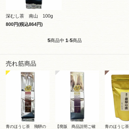
深むし茶 南山 100g
800円(税込864円)
5
1
5
商品中
-
商品
売れ筋商品
青のほうじ茶 飛騨の
【廃版 商品説明ご確
青のほうじ茶