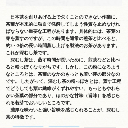
日本茶を創りあげる上で欠くことのできない作業に、
茶葉が本来的に独自で発酵してしまう性質を止めなけれ
ばならない重要な工程があります。具体的には、茶葉の
芽を蒸すのですが、この時間を通常の煎茶と比べると、
約2～3倍の長い時間蒸し上げる製法のお茶があります。
これが深むし茶です。
深むし茶は、蒸す時間が長いために、煎茶などと比べ
ると粉っぽくなりがちです。しかし、この粉になるよう
なところとは、茶葉のなかのもっとも若い芽の部分なの
です。 したがって、深むし茶の粉っぽさとは、蒸す工程
でどうしても葉の繊維がくずれやすい、もっともやわら
かい茶葉の部分であり、ほのかな甘味（旨味）を感じら
れる若芽でおいしいところです。
濃厚な味わいと強い旨味を感じられることが、深むし
茶の特徴です。