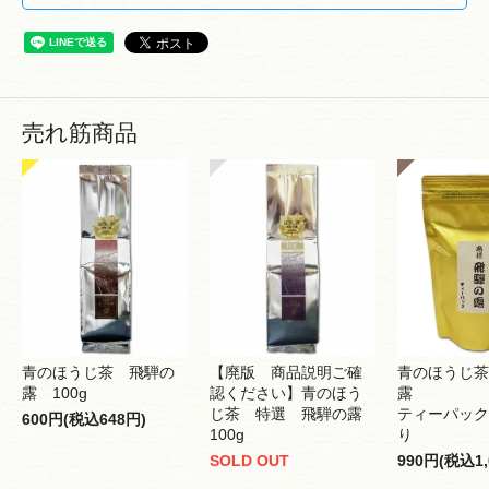
売れ筋商品
青のほうじ茶 飛騨の
【廃版 商品説明ご確
青のほうじ茶
露 100g
認ください】青のほう
露
じ茶 特選 飛騨の露
ティーパック 
600円(税込648円)
100g
り
SOLD OUT
990円(税込1,