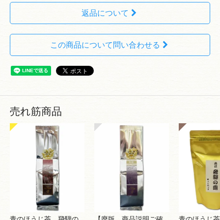
返品について
この商品について問い合わせる
売れ筋商品
青のほうじ茶 飛騨の
【廃版 商品説明ご確
青のほうじ茶