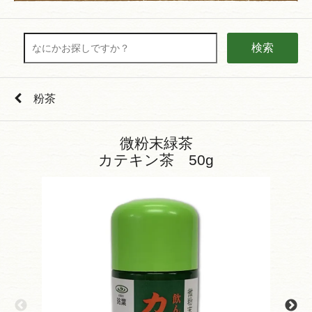
検索
粉茶
微粉末緑茶
カテキン茶 50g