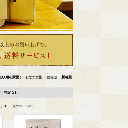
 並び順を変更 ]
-
おすすめ順
-
価格順
-
新着順
字:
指定なし
ています
次のページへ