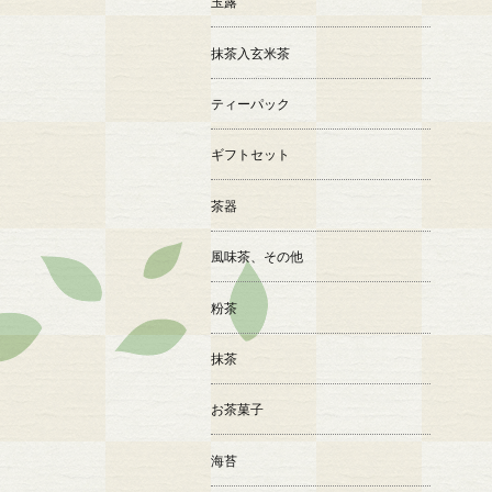
玉露
抹茶入玄米茶
ティーパック
ギフトセット
茶器
風味茶、その他
粉茶
抹茶
お茶菓子
海苔