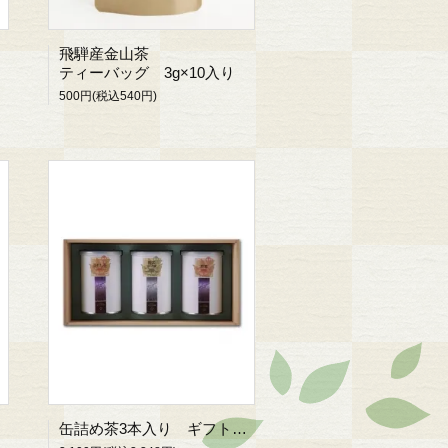
飛騨産金山茶
ティーバッグ 3g×10入り
500円(税込540円)
缶詰め茶3本入り ギフトセット