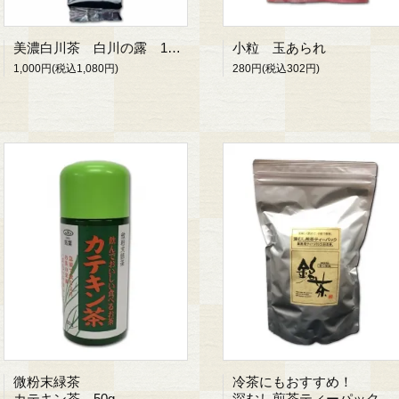
美濃白川茶 白川の露 100g
小粒 玉あられ
1,000円(税込1,080円)
280円(税込302円)
微粉末緑茶
冷茶にもおすすめ！
カテキン茶 50g
深むし煎茶ティーパック 5g 100入