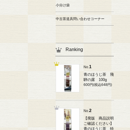
小分け袋
中古茶道具問い合わせコーナー
Ranking
1
No.
青のほうじ茶 飛
騨の露 100g
600円(税込648円)
2
No.
【廃版 商品説明
ご確認ください】
青のほうじ茶 特