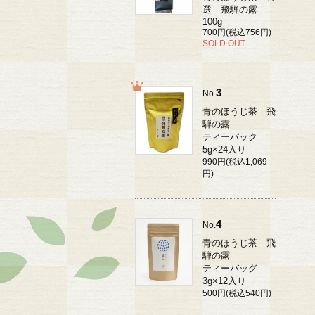
選 飛騨の露
100g
700円(税込756円)
SOLD OUT
3
No.
青のほうじ茶 飛
騨の露
ティーパック
5g×24入り
990円(税込1,069
円)
4
No.
青のほうじ茶 飛
騨の露
ティーバッグ
3g×12入り
500円(税込540円)