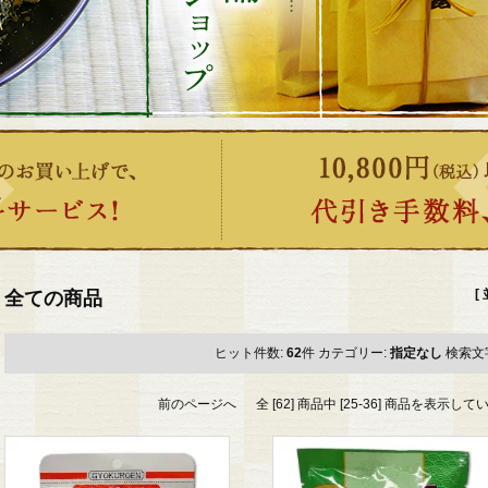
[
全ての商品
ヒット件数:
62
件
カテゴリー:
指定なし
検索文
前のページへ
全 [62] 商品中 [25-36] 商品を表示し